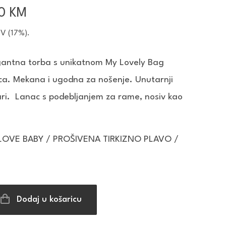
rna
Trenutna
00
KM
a
cijena
DV (17%).
je:
55,00 KM.
gantna torba s unikatnom My Lovely Bag
0 KM.
ca. Mekana i ugodna za nošenje. Unutarnji
vari. Lanac s podebljanjem za rame, nosiv kao
 LOVE BABY / PROŠIVENA TIRKIZNO PLAVO /
Dodaj u košaricu