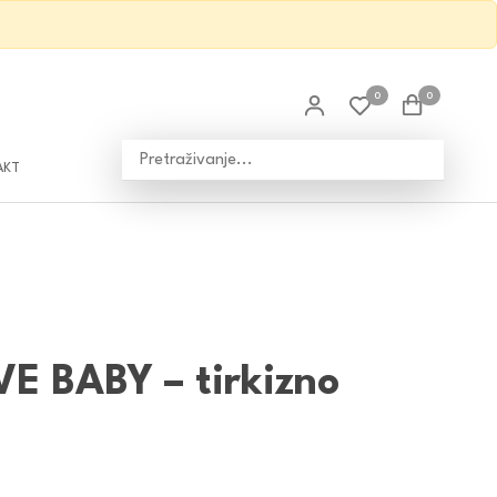
0
0
AKT
E BABY – tirkizno