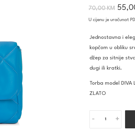
Izvo
55,
70,00
KM
cijen
U cijenu je uračunat P
bila
je:
Jednostavna i ele
70,0
kopčom u obliku sr
džep za sitnije st
dugi ili kratki.
Torba model DIVA
ZLATO
Količina