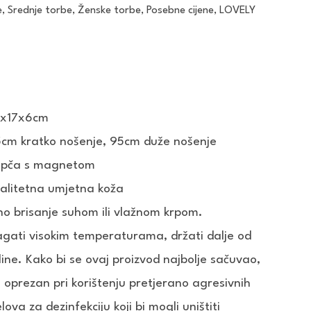
e
,
Srednje torbe
,
Ženske torbe
,
Posebne cijene
,
LOVELY
1x17x6cm
cm kratko nošenje, 95cm duže nošenje
Kopča s magnetom
valitetna umjetna koža
o brisanje suhom ili vlažnom krpom.
gati visokim temperaturama, držati dalje od
line. Kako bi se ovaj proizvod najbolje sačuvao,
ti oprezan pri korištenju pretjerano agresivnih
lova za dezinfekciju koji bi mogli uništiti