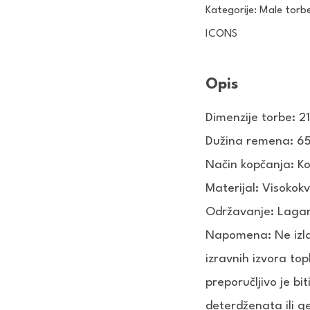
Kategorije:
Male torb
ICONS
Opis
Dimenzije torbe:
2
Dužina remena: 65
Način kopčanja: 
Materijal: Visokok
Održavanje: Lagan
Napomena: Ne izla
izravnih izvora top
preporučljivo je bi
deterdženata ili ge