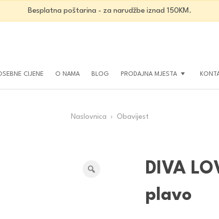
Besplatna poštarina - za narudžbe iznad 150KM.
OSEBNE CIJENE
O NAMA
BLOG
PRODAJNA MJESTA
KONT
Naslovnica
› Obavijest
DIVA LOV
plavo