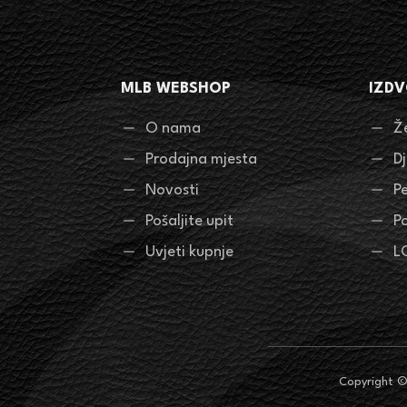
MLB WEBSHOP
IZDV
O nama
Ž
Prodajna mjesta
D
Novosti
P
Pošaljite upit
P
Uvjeti kupnje
L
Copyright 