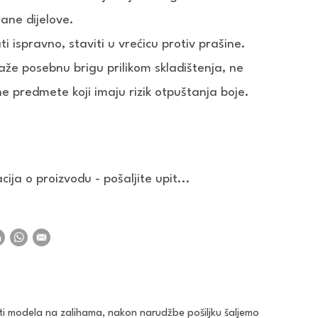
ane dijelove.
ti ispravno, staviti u vrećicu protiv prašine.
traže posebnu brigu prilikom skladištenja, ne
ne predmete koji imaju rizik otpuštanja boje.
ija o proizvodu - pošaljite upit...
ti modela na zalihama, nakon narudžbe pošiljku šaljemo