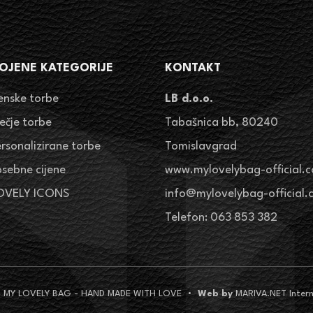
OJENE KATEGORIJE
KONTAKT
enske torbe
LB d.o.o.
ječje torbe
Tabašnica bb, 80240
ersonalizirane torbe
Tomislavgrad
osebne cijene
www.mylovelybag-official.
OVELY ICONS
info@mylovelybag-official
Telefon: 063 853 382
© MY LOVELY BAG - HAND MADE WITH LOVE
•
Web by
MARIVA.NET Intern