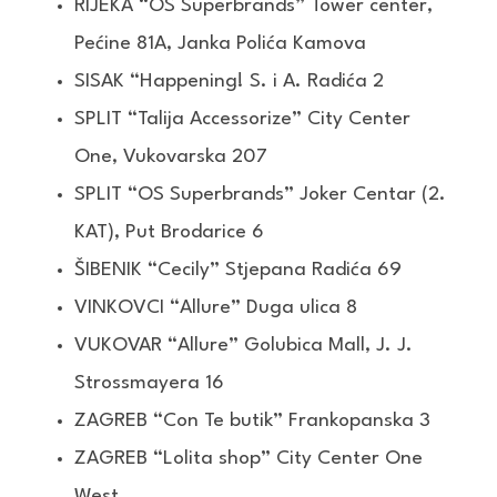
RIJEKA “OS Superbrands” Tower center,
Pećine 81A, Janka Polića Kamova
SISAK “Happening! S. i A. Radića 2
SPLIT “Talija Accessorize” City Center
One, Vukovarska 207
SPLIT “OS Superbrands” Joker Centar (2.
KAT), Put Brodarice 6
ŠIBENIK “Cecily” Stjepana Radića 69
VINKOVCI “Allure” Duga ulica 8
VUKOVAR “Allure” Golubica Mall, J. J.
Strossmayera 16
ZAGREB “Con Te butik” Frankopanska 3
ZAGREB “Lolita shop” City Center One
West