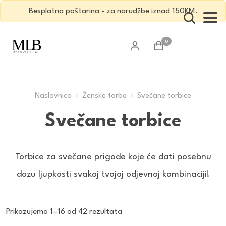
Besplatna poštarina - za narudžbe iznad 150KM.
0
Naslovnica
›
Ženske torbe
› Svečane torbice
Svečane torbice
Torbice za svečane prigode koje će dati posebnu
dozu ljupkosti svakoj tvojoj odjevnoj kombinaciji!
Poredano
Prikazujemo 1–16 od 42 rezultata