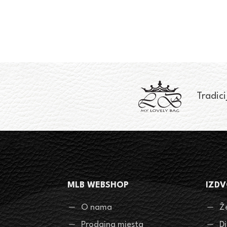
Tradici
MLB WEBSHOP
IZDV
O nama
Ž
Prodajna mjesta
D