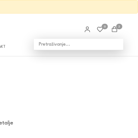
0
2
AKT
etalje