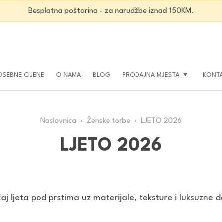
Besplatna poštarina - za narudžbe iznad 150KM.
OSEBNE CIJENE
O NAMA
BLOG
PRODAJNA MJESTA
KONT
Naslovnica
›
Ženske torbe
› LJETO 2026
LJETO 2026
aj ljeta pod prstima uz materijale, teksture i luksuzne d