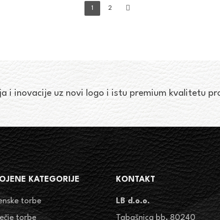
1
2
ja i inovacije uz novi logo i istu premium kvalitetu p
OJENE KATEGORIJE
KONTAKT
enske torbe
LB d.o.o.
ječje torbe
Tabašnica bb, 80240