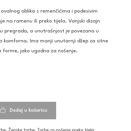
ovalnog oblika s remenčićima i podesivim
 na ramenu ili preko tijela. Vanjski dizajn
ju pregrada, a unutrašnjost je povezana u
sta komforna. Ima manji unutarnji džep za sitne
e forme, jako ugodna za nošenje.
Dodaj u košaricu
rbe
,
Ženske torbe
,
Torbe za nošenje preko tijela