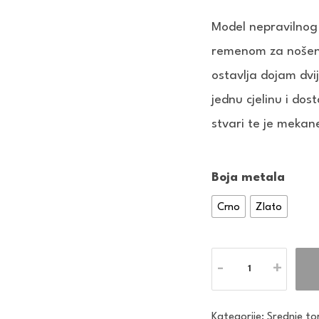
Model nepravilnog 
remenom za nošenje
ostavlja dojam dvi
jednu cjelinu i do
stvari te je mekan
Boja metala
Crno
Zlato
Količina
Kategorije:
Srednje to