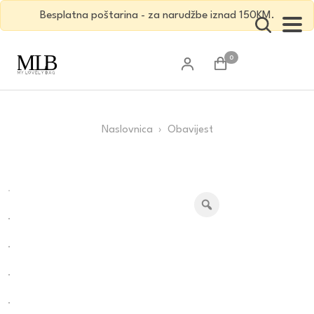
Besplatna poštarina - za narudžbe iznad 150KM.
0
Naslovnica
› Obavijest