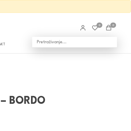
0
0
AKT
 – BORDO