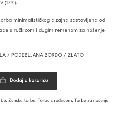
DV (17%).
orba minimalističkog dizajna sastavljena od
grade s ručkicom i dugim remenom za nošenje
LLA / PODEBLJANA BORDO / ZLATO
Dodaj u košaricu
rbe
,
Ženske torbe
,
Torbe s ručkicom
,
Torbe za nošenje