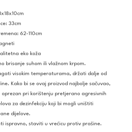
28x18x10cm
ice: 33cm
 remena: 62-110cm
agneti
valitetna eko koža
o brisanje suhom ili vlažnom krpom.
gati visokim temperaturama, držati dalje od
line. Kako bi se ovaj proizvod najbolje sačuvao,
ti oprezan pri korištenju pretjerano agresivnih
lova za dezinfekciju koji bi mogli uništiti
ane dijelove.
ti ispravno, staviti u vrećicu protiv prašine.