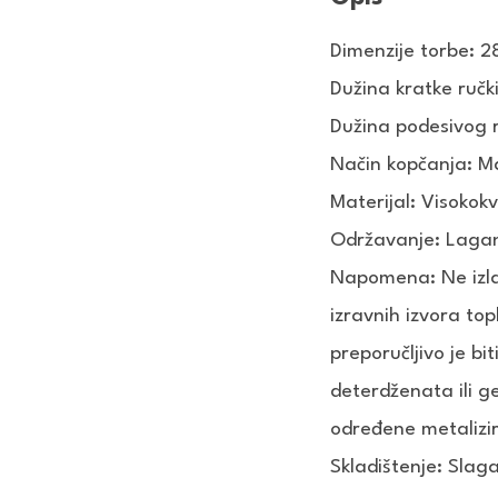
Dimenzije torbe: 
Dužina kratke ručk
Dužina podesivog
Način kopčanja: M
Materijal: Visokok
Održavanje: Lagan
Napomena: Ne izla
izravnih izvora top
preporučljivo je bi
deterdženata ili ge
određene metalizir
Skladištenje: Slaga