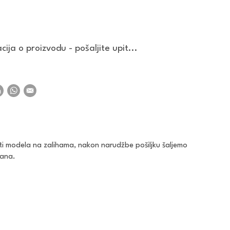
ija o proizvodu - pošaljite upit...
ti modela na zalihama, nakon narudžbe pošiljku šaljemo
dana.