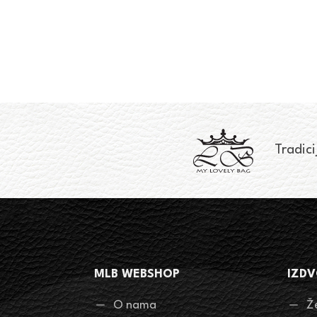
Tradici
MLB WEBSHOP
IZDV
O nama
Ž