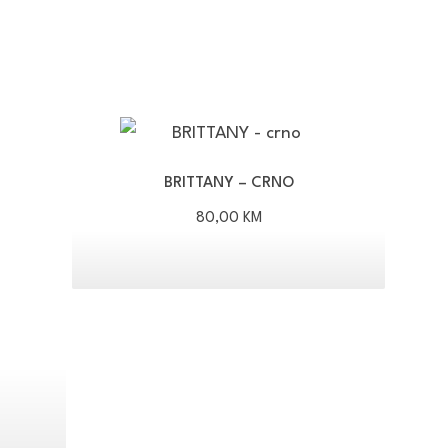
BRITTANY – CRNO
80,00
KM
aspon
jena: