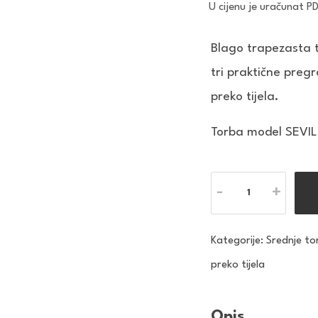
U cijenu je uračunat P
Blago trapezasta t
tri praktične pre
preko tijela.
Torba model SEVI
Količina
Kategorije:
Srednje to
preko tijela
Opis