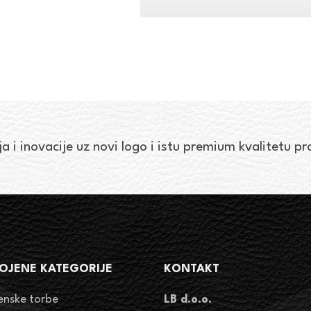
o
1
d
1
ja i inovacije uz novi logo i istu premium kvalitetu p
OJENE KATEGORIJE
KONTAKT
enske torbe
LB d.o.o.