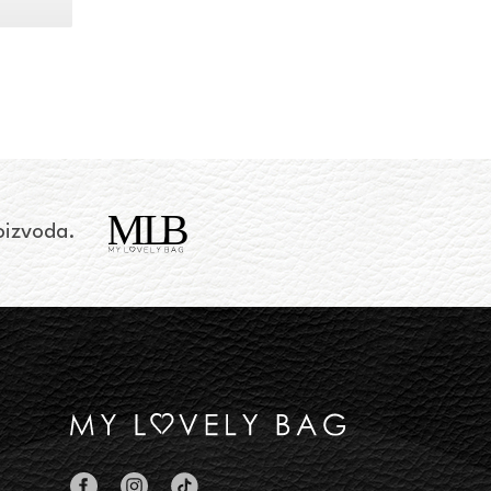
d
05,00 KM
o
10,00 KM
roizvoda.