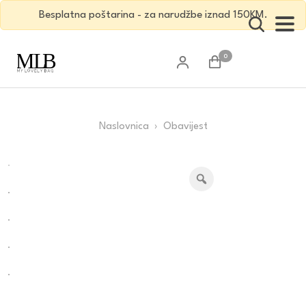
Besplatna poštarina - za narudžbe iznad 150KM.
0
Naslovnica
› Obavijest