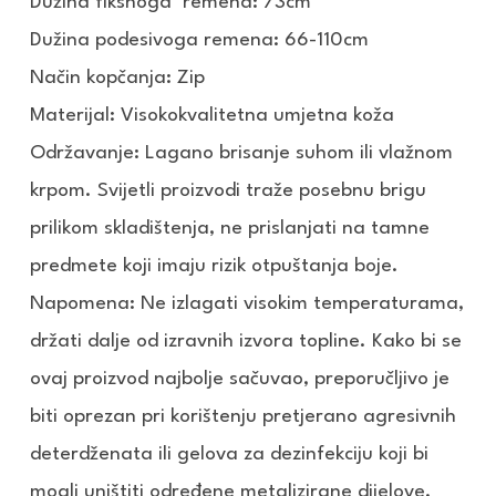
Dužina fiksnoga remena: 73cm
Dužina podesivoga remena: 66-110cm
Način kopčanja: Zip
Materijal: Visokokvalitetna umjetna koža
Održavanje: Lagano brisanje suhom ili vlažnom
krpom. Svijetli proizvodi traže posebnu brigu
prilikom skladištenja, ne prislanjati na tamne
predmete koji imaju rizik otpuštanja boje.
Napomena: Ne izlagati visokim temperaturama,
držati dalje od izravnih izvora topline. Kako bi se
ovaj proizvod najbolje sačuvao, preporučljivo je
biti oprezan pri korištenju pretjerano agresivnih
deterdženata ili gelova za dezinfekciju koji bi
mogli uništiti određene metalizirane dijelove.