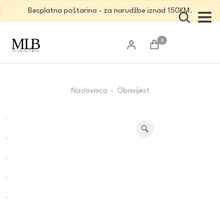
Besplatna poštarina - za narudžbe iznad 150KM.
0
Naslovnica
› Obavijest