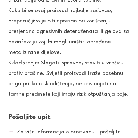
držati dalje od izravnih izvora topline.
Kako bi se ovaj proizvod najbolje sačuvao,
preporučljivo je biti oprezan pri korištenju
pretjerano agresivnih deterdženata ili gelova za
dezinfekciju koji bi mogli uništiti određene
metalizirane dijelove.
Skladištenje: Slagati ispravno, staviti u vrećicu
protiv prašine. Svijetli proizvodi traže posebnu
brigu prilikom skladištenja, ne prislanjati na
tamne predmete koji imaju rizik otpuštanja boje.
Pošaljite upit
Za više informacija o proizvodu - pošaljite