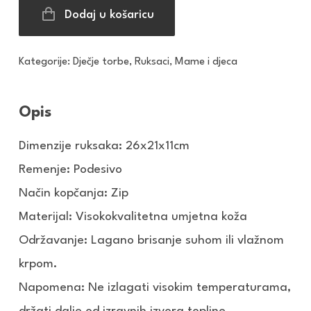
Dodaj u košaricu
Kategorije:
Dječje torbe
,
Ruksaci
,
Mame i djeca
Opis
Dimenzije ruksaka: 26x21x11cm
Remenje: Podesivo
Način kopčanja: Zip
Materijal: Visokokvalitetna umjetna koža
Održavanje: Lagano brisanje suhom ili vlažnom
krpom.
Napomena: Ne izlagati visokim temperaturama,