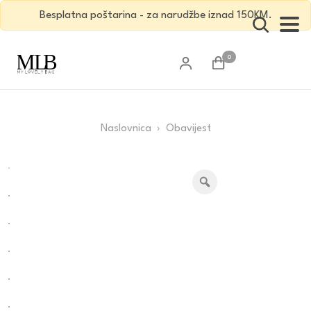
Besplatna poštarina - za narudžbe iznad 150KM.
0
Naslovnica
› Obavijest