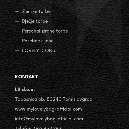
Ženske torbe
Dječje torbe
Personalizirane torbe
Posebne cijene
LOVELY ICONS
KONTAKT
LB d.o.o.
Tabašnica bb, 80240 Tomislavgrad
www.mylovelybag-official.com
info@mylovelybag-official.com
Telefon: 063 853 382