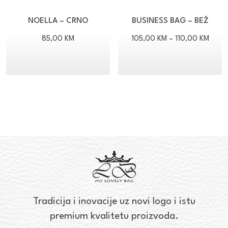
NOELLA – CRNO
BUSINESS BAG – BEŽ
Rasp
85,00
KM
105,00
KM
–
110,00
KM
cijena
od
105,
do
110,0
Tradicija i inovacije uz novi logo i istu
premium kvalitetu proizvoda.