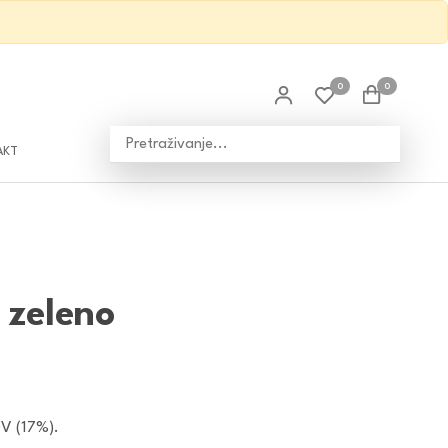
0
0
AKT
 zeleno
DV (17%).