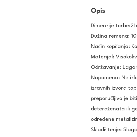
Opis
Dimenzije torbe:
21
Dužina remena: 1
Način kopčanja: 
Materijal: Visokok
Održavanje: Lagan
Napomena: Ne izla
izravnih izvora top
preporučljivo je bi
deterdženata ili ge
određene metalizir
Skladištenje: Slaga