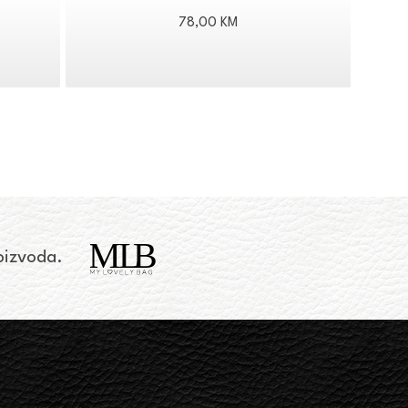
aspon
78,00
KM
jena:
d
05,00 KM
o
10,00 KM
roizvoda.