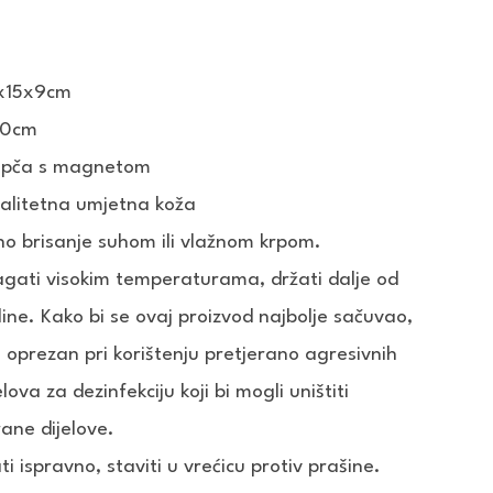
x15x9cm
00cm
Kopča s magnetom
valitetna umjetna koža
o brisanje suhom ili vlažnom krpom.
gati visokim temperaturama, držati dalje od
line. Kako bi se ovaj proizvod najbolje sačuvao,
ti oprezan pri korištenju pretjerano agresivnih
lova za dezinfekciju koji bi mogli uništiti
ane dijelove.
ti ispravno, staviti u vrećicu protiv prašine.