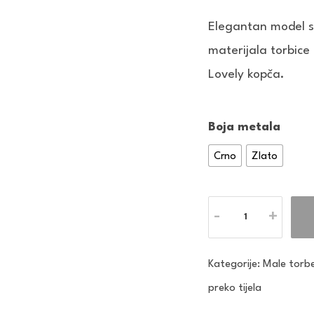
Elegantan model s
materijala torbice
Lovely kopča.
Boja metala
Crno
Zlato
Količina
Kategorije:
Male torb
preko tijela