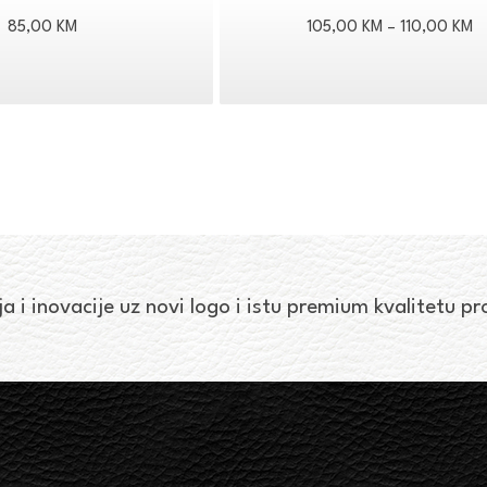
R
85,00
KM
105,00
KM
–
110,00
KM
ci
o
1
d
1
ja i inovacije uz novi logo i istu premium kvalitetu p