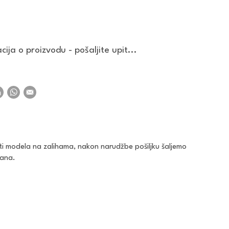
ija o proizvodu - pošaljite upit...
ti modela na zalihama, nakon narudžbe pošiljku šaljemo
dana.