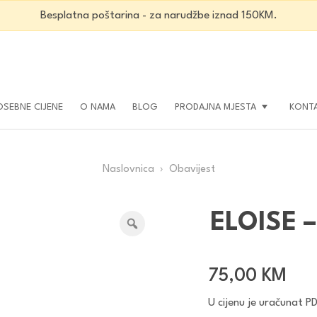
Besplatna poštarina - za narudžbe iznad 150KM.
OSEBNE CIJENE
O NAMA
BLOG
PRODAJNA MJESTA
KONT
Naslovnica
› Obavijest
ELOISE –
75,00
KM
U cijenu je uračunat P