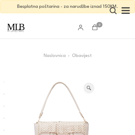
Besplatna poštarina - za narudžbe iznad 150KM.
0
Naslovnica
› Obavijest