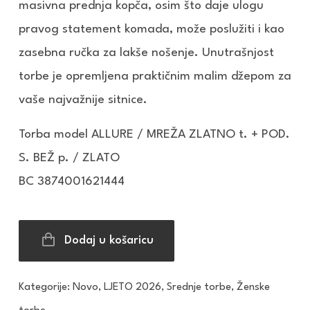
masivna prednja kopča, osim što daje ulogu
pravog statement komada, može poslužiti i kao
zasebna ručka za lakše nošenje. Unutrašnjost
torbe je opremljena praktičnim malim džepom za
vaše najvažnije sitnice.
Torba model ALLURE / MREŽA ZLATNO t. + POD.
S. BEŽ p. / ZLATO
BC 3874001621444
Dodaj u košaricu
Kategorije:
Novo
,
LJETO 2026
,
Srednje torbe
,
Ženske