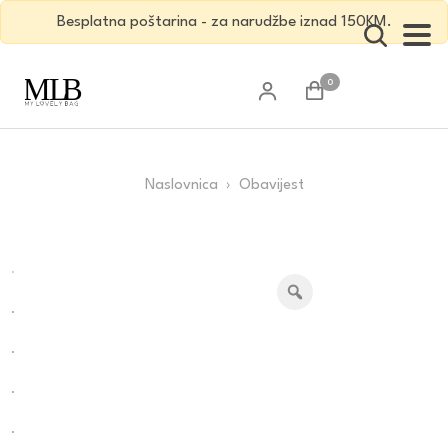
Besplatna poštarina - za narudžbe iznad 150KM.
0
Naslovnica
› Obavijest