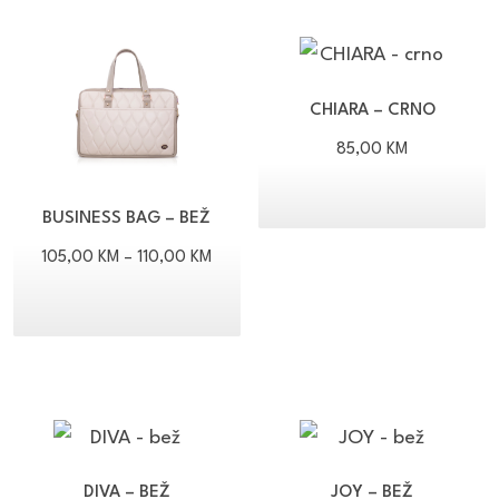
CHIARA – CRNO
85,00
KM
BUSINESS BAG – BEŽ
Raspon
105,00
KM
–
110,00
KM
cijena:
od
105,00 KM
do
110,00 KM
DIVA – BEŽ
JOY – BEŽ