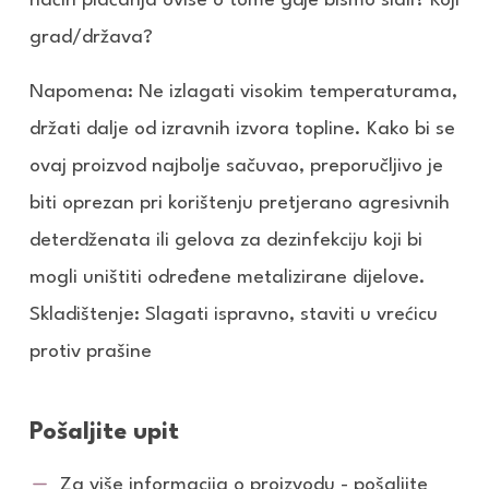
način plaćanja ovise o tome gdje bismo slali? Koji
grad/država?
Napomena: Ne izlagati visokim temperaturama,
držati dalje od izravnih izvora topline. Kako bi se
ovaj proizvod najbolje sačuvao, preporučljivo je
biti oprezan pri korištenju pretjerano agresivnih
deterdženata ili gelova za dezinfekciju koji bi
mogli uništiti određene metalizirane dijelove.
Skladištenje: Slagati ispravno, staviti u vrećicu
protiv prašine
Pošaljite upit
Za više informacija o proizvodu - pošaljite